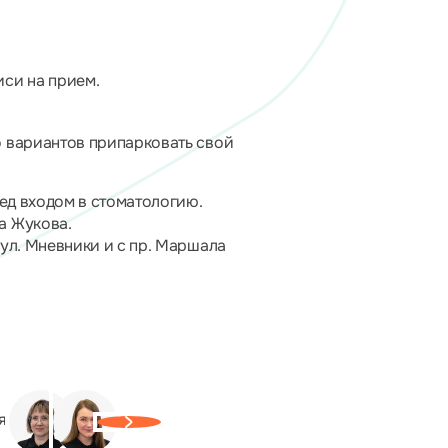
иси на прием.
о вариантов припарковать свой
ред входом в стоматологию.
а Жукова.
 ул. Мневники и с пр. Маршала
я