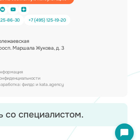
225-86-30
+7 (495) 125-19-20
олежаевская
росп. Маршала Жукова, д. 3
информация
онфиденциальности
азработка:
филдс
и
kata.agency
 со специалистом.