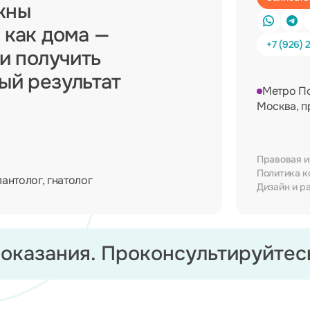
жны
 как дома —
+7 (926) 
 и получить
ный результат
Метро П
Москва, п
Правовая 
Политика к
лантолог, гнатолог
Дизайн и р
оказания.
Проконсультируйтесь