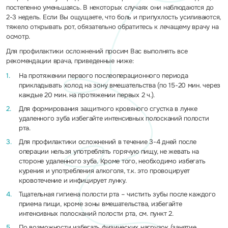
постепенно уменьшаясь. В некоторых случаях они наблюдаются до
2-3 недель. Если Вы ощущаете, что боль и припухлость усиливаются,
тяжело открывать рот, обязательно обратитесь к лечащему врачу на
осмотр.
Для профилактики осложнений просим Вас выполнять все
рекомендации врача, приведенные ниже:
На протяжении первого послеоперационного периода
прикладывать холод на зону вмешательства (по 15-20 мин. через
каждые 20 мин. на протяжении первых 2 ч.).
Для формирования защитного кровяного сгустка в лунке
удаленного зуба избегайте интенсивных полосканий полости
рта.
Для профилактики осложнений в течение 3-4 дней после
операции нельзя употреблять горячую пищу, не жевать на
стороне удаленного зуба. Кроме того, необходимо избегать
курения и употребления алкоголя, т.к. это провоцирует
кровотечение и инфицирует лунку.
Тщательная гигиена полости рта – чистить зубы после каждого
приема пищи, кроме зоны вмешательства, избегайте
интенсивных полосканий полости рта, см. пункт 2.
По возможности избегать физических нагрузок (занятие