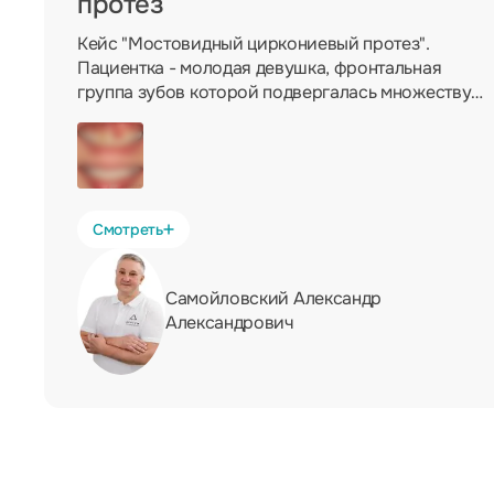
протез
Кейс "Мостовидный циркониевый протез".
Пациентка - молодая девушка, фронтальная
группа зубов которой подвергалась множеству
композитных реставраций. Имплантацию
пациентка решила исключить, поэтому мы
подготовили 3 зуба под мостовидный
циркониевый протез, изготовили мост из
диоксида циркония и - вот результат:
Смотреть
Самойловский Александр
Александрович