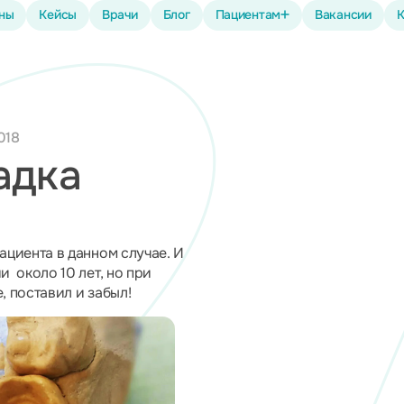
ены
Кейсы
Врачи
Блог
Пациентам
Вакансии
К
018
адка
циента в данном случае. И
 около 10 лет, но при
, поставил и забыл!