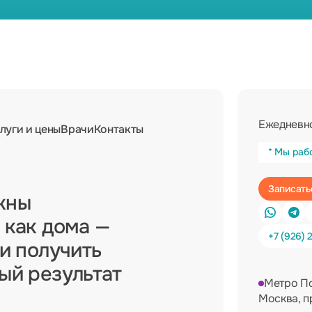
Ежедневно
луги и цены
Врачи
Контакты
* Мы раб
жны
 как дома —
+7 (926) 
 и получить
ный результат
Метро П
Москва, п