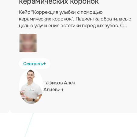
керамических коронок
Кейс "Коррекция улыбки с помощью
керамических коронок". Пациентка обратилась с
целью улучшения эстетики передних зубов. С
помощью установки керамических коронок Emax
на передние верхние четыре зуба мы достигли
желаемого результата.
Смотреть
Гафизов Ален
Алиевич