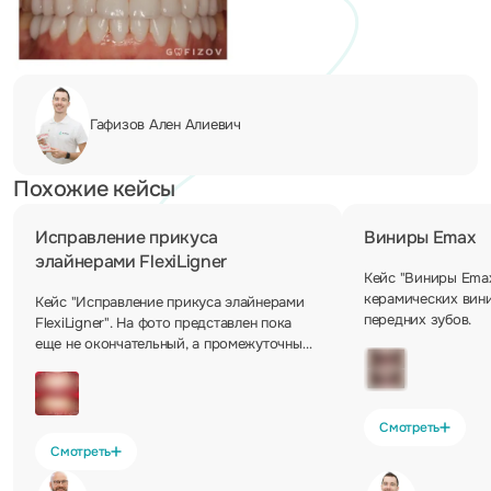
Гафизов Ален
Алиевич
Похожие кейсы
Исправление прикуса
Виниры Emax
элайнерами FlexiLigner
Кейс "Виниры Emax
керамических вини
Кейс "Исправление прикуса элайнерами
передних зубов.
FlexiLigner". На фото представлен пока
еще не окончательный, а промежуточный
результат исправления прикуса с
помощью элайнеров FlexiLigner. Но уже
результат впечатляет. В клинике Дентум
мы исправляем и сложные случаи
Смотреть
нарушения прикуса.
Смотреть