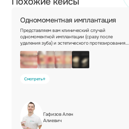
Похожие кейсы
Одномоментная имплантация
Представляем вам клинический случай
одномоментной имплантации (сразу после
удаления зуба) и эстетического протезирования
на имплантате. Имплантация - формирование
десны - оттиски - изготовление циркониевого
абатмента и коронки - фиксация в полости рта. В
нашей клинике мы делаем сложные и
высокоэстетические работы, включая виниры и
Смотреть
тотальное протезирование зубов, при весьма
демократичных ценах.
Гафизов Ален
Алиевич