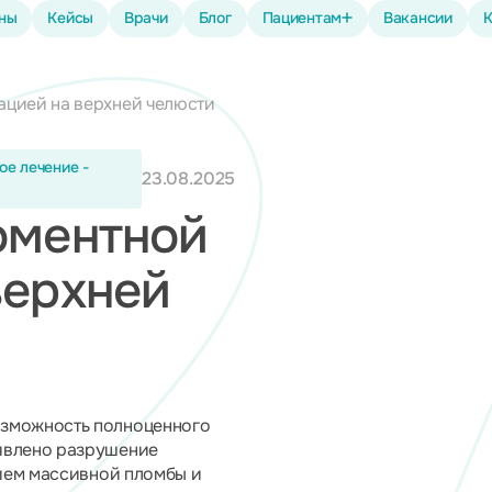
ены
Кейсы
Врачи
Блог
Пациентам
Вакансии
К
ацией на верхней челюсти
ое лечение -
23.08.2025
оментной
верхней
озможность полноценного
ыявлено разрушение
чием массивной пломбы и