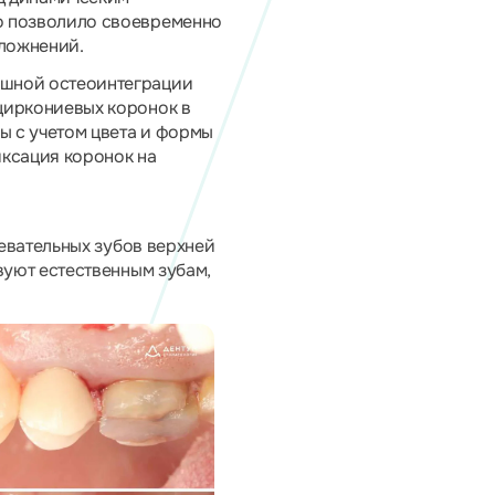
о позволило своевременно
ложнений.
ешной остеоинтеграции
циркониевых коронок в
ы с учетом цвета и формы
иксация коронок на
евательных зубов верхней
уют естественным зубам,