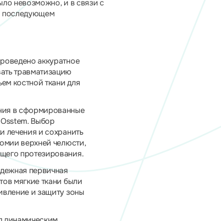
ло невозможно, и в связи с
и последующем
проведено аккуратное
вать травматизацию
ем костной ткани для
ения в сформированные
а
Osstem
. Выбор
и лечения и сохранить
томии верхней челюсти,
ющего протезирования.
адежная первичная
тов мягкие ткани были
ивление и защиту зоны
д динамическим