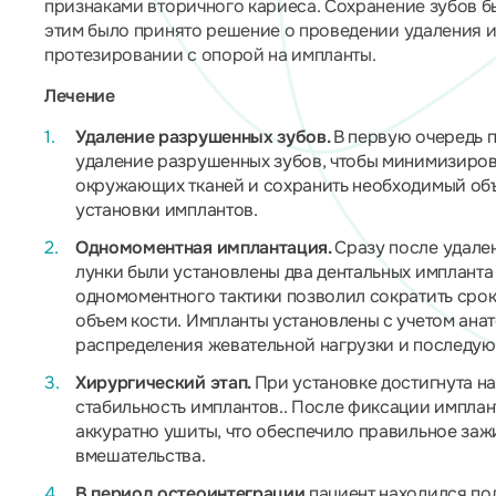
признаками вторичного кариеса. Сохранение зубов бы
этим было принято решение о проведении удаления 
протезировании с опорой на импланты.
Лечение
Удаление разрушенных зубов.
В первую очередь 
удаление разрушенных зубов, чтобы минимизиро
окружающих тканей и сохранить необходимый объ
установки имплантов.
Одномоментная имплантация.
Сразу после удал
лунки были установлены два дентальных имплант
одномоментного тактики позволил сократить срок
объем кости. Импланты установлены с учетом ана
распределения жевательной нагрузки и последу
Хирургический этап.
При установке достигнута н
стабильность имплантов.. После фиксации имплан
аккуратно ушиты, что обеспечило правильное заж
вмешательства.
В период остеоинтеграции
пациент находился по