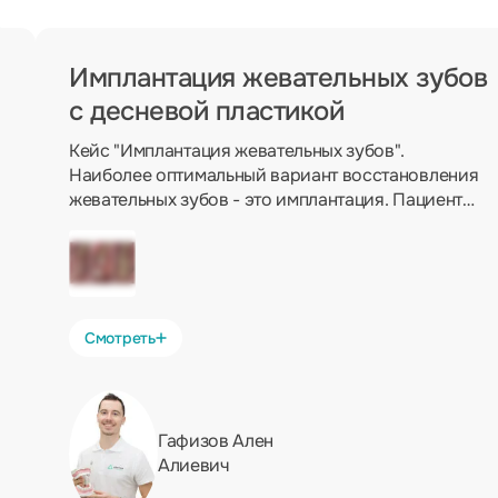
Имплантация жевательных зубов
с десневой пластикой
Кейс "Имплантация жевательных зубов".
Наиболее оптимальный вариант восстановления
жевательных зубов - это имплантация. Пациент
обратился с жалобой на потерю зубов, мы
установили два имплантата osstem, сразу
провели десневую пластику, поставили
формирователи десны, через 3 месяца (за это
время имплантаты остеоинтегрировались -
Смотреть
прижились) установили металлокерамические
коронки на имплантаты. На фото: изначальная
ситуация, установлены имплантаты Osstem с
десневой пластикой и финальный результат:
Гафизов Ален
Алиевич