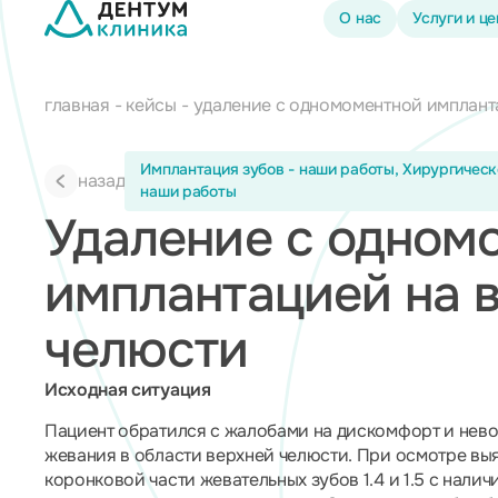
О нас
Услуги и ц
главная
кейсы
удаление с одномоментной имплант
Имплантация зубов - наши работы, Хирургическ
назад
наши работы
Удаление с одном
имплантацией на 
челюсти
Исходная ситуация
Пациент обратился с жалобами на дискомфорт и нев
жевания в области верхней челюсти. При осмотре в
коронковой части жевательных зубов 1.4 и 1.5 с нали