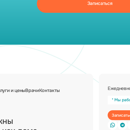
Ежедневно
луги и цены
Врачи
Контакты
* Мы раб
жны