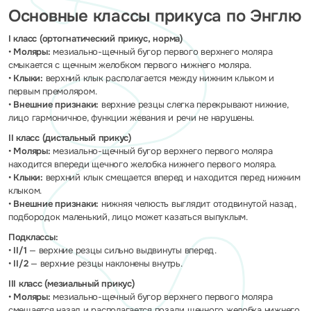
Основные классы прикуса по Энглю
I класс (ортогнатический прикус, норма)
•
Моляры:
мезиально-щечный бугор первого верхнего моляра
смыкается с щечным желобком первого нижнего моляра.
•
Клыки:
верхний клык располагается между нижним клыком и
первым премоляром.
•
Внешние признаки:
верхние резцы слегка перекрывают нижние,
лицо гармоничное, функции жевания и речи не нарушены.
II класс (дистальный прикус)
•
Моляры:
мезиально-щечный бугор верхнего первого моляра
находится впереди щечного желобка нижнего первого моляра.
•
Клыки:
верхний клык смещается вперед и находится перед нижним
клыком.
•
Внешние признаки:
нижняя челюсть выглядит отодвинутой назад,
подбородок маленький, лицо может казаться выпуклым.
Подклассы:
•
II/1
— верхние резцы сильно выдвинуты вперед.
•
II/2
— верхние резцы наклонены внутрь.
III класс (мезиальный прикус)
•
Моляры:
мезиально-щечный бугор верхнего первого моляра
смещается назад и располагается позади щечного желобка нижнего