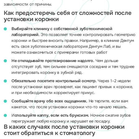
зависимости от причины.
Как предостеречь себя от сложностей после
установки коронки
Выбирайте клинику с собственной зуботехнической
лабораторией.
Это позволяет точнее контролировать геометрию
коронки и быстрее вносить правки. Например, в клинике Дентум
есть своя зуботехническая лаборатория Дентум Лаб, и вы
можете ознакомиться с примерами готовых работ
Не откладывайте протезирование надолго.
Чем дольше
отсутствует зуб, тем сильнее смещаются соседние и тем труднее
интегрировать коронку в зубной ряд.
Обязательно посетите контрольный осмотр.
Через 1–2 недели
после установки врач проверяет, как пациент привык к коронке,
и при необходимости корректирует прикус.
Сообщайте врачу обо всех ощущениях.
Не терпите, если вам
кажется, что после установки коронки что-то начало мешать.
И
спользуйте каппу, если есть бруксизм.
Ночное сжатие зубов
перегружает любую коронку и нарушает ее посадку.
В каких случаях после установки коронки
стоит обратиться к стоматологу