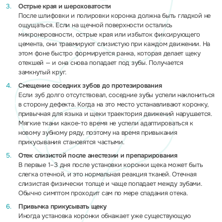
Острые края и шероховатости
После шлифовки и полировки коронка должна быть гладкой не
ощущаться. Если на щечной поверхности остались
микронеровности, острые края или избыток фиксирующего
цемента, они травмируют слизистую при каждом движении. На
этом фоне быстро формируется ранка, которая делает щеку
отекшей — и она снова попадает под зубы. Получается
замкнутый круг.
Смещение соседних зубов до протезирования
Если зуб долго отсутствовал, соседние зубы успели наклониться
в сторону дефекта. Когда на это место устанавливают коронку,
привычная для языка и щеки траектория движений нарушается.
Мягкие ткани какое-то время не успели адаптироваться к
новому зубному ряду, поэтому на время привыкания
прикусывания становятся частыми.
Отек слизистой после анестезии и препарирования
В первые 1–3 дня после установки коронки щека может быть
слегка отечной, и это нормальная реакция тканей. Отечная
слизистая физически толще и чаще попадает между зубами.
Обычно симптом проходит сам по мере спадания отека.
Привычка прикусывать щеку
Иногда установка коронки обнажает уже существующую