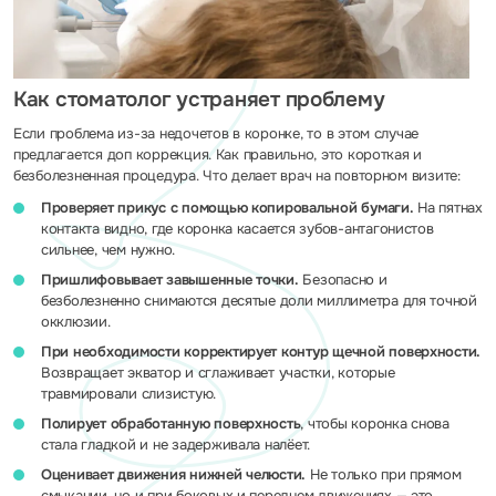
Как стоматолог устраняет проблему
Если проблема из-за недочетов в коронке, то в этом случае
предлагается доп коррекция. Как правильно, это короткая и
безболезненная процедура. Что делает врач на повторном визите:
Проверяет прикус с помощью копировальной бумаги.
На пятнах
контакта видно, где коронка касается зубов-антагонистов
сильнее, чем нужно.
Пришлифовывает завышенные точки.
Безопасно и
безболезненно снимаются десятые доли миллиметра для точной
окклюзии.
При необходимости корректирует контур щечной поверхности.
Возвращает экватор и сглаживает участки, которые
травмировали слизистую.
Полирует обработанную поверхность
, чтобы коронка снова
стала гладкой и не задерживала налёет.
Оценивает движения нижней челюсти.
Не только при прямом
смыкании, но и при боковых и переднем движениях — это