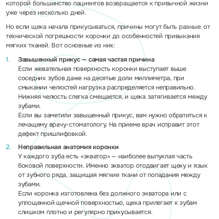
которой большинство пациентов возвращается к привычной жизни
уже через несколько дней.
Но если щека начала прикусываться, причины могут быть разные: от
технической погрешности коронки до особенностей привыкания
мягких тканей. Вот основные из них:
Завышенный прикус — самая частая причина
Если жевательная поверхность коронки выступает выше
соседних зубов даже на десятые доли миллиметра, при
смыкании челюстей нагрузка распределяется неправильно.
Нижняя челюсть слегка смещается, и щека затягивается между
зубами.
Если вы заметили завышенный прикус, вам нужно обратиться к
лечащему врачу-стоматологу. На приеме врач исправит этот
дефект пришлифовкой.
Неправильная анатомия коронки
У каждого зуба есть «экватор» — наиболее выпуклая часть
боковой поверхности. Именно экватор отодвигает щеку и язык
от зубного ряда, защищая мягкие ткани от попадания между
зубами.
Если коронка изготовлена без должного экватора или с
уплощенной щечной поверхностью, щека прилегает к зубам
слишком плотно и регулярно прикусывается.