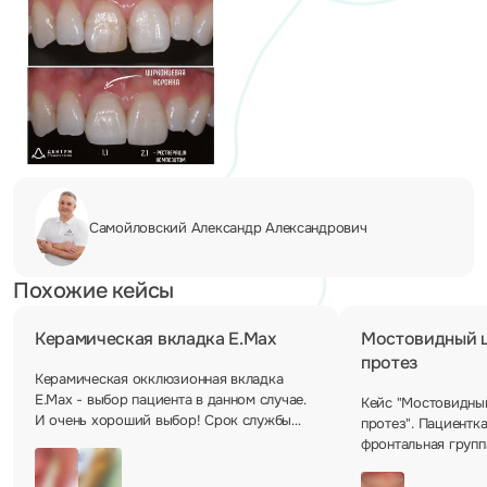
Самойловский Александр
Александрович
Похожие кейсы
Керамическая вкладка E.Max
Мостовидный 
протез
Керамическая окклюзионная вкладка
E.Max - выбор пациента в данном случае.
Кейс "Мостовидны
И очень хороший выбор! Срок службы
протез". Пациентк
такой реставрации около 10 лет, но при
фронтальная групп
правильном уходе и это не предел. Только
подвергалась мно
представьте, поставил и забыл!
реставраций. Имплантацию пациентка