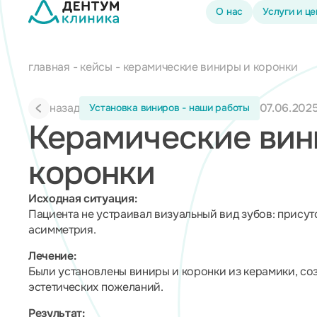
О нас
Услуги и ц
главная
кейсы
керамические виниры и коронки
назад
07.06.202
Установка виниров - наши работы
Керамические вин
коронки
Исходная ситуация:
Пациента не устраивал визуальный вид зубов: присут
асимметрия.
Лечение:
Были установлены виниры и коронки из керамики, со
эстетических пожеланий.
Результат: