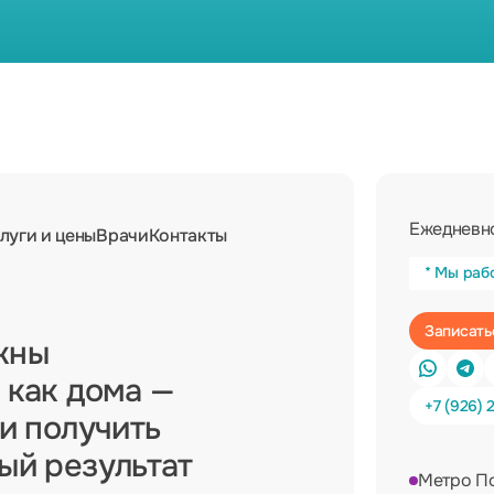
Ежедневно
луги и цены
Врачи
Контакты
* Мы раб
жны
 как дома —
+7 (926) 
 и получить
ный результат
Метро П