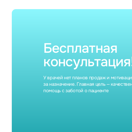
рады за них. "Эта работа для меня - пример того,
как важно слышать пациента, уметь находить
лучшее решение, чтобы в итоге получить
идеальный результат. Лечение длилось больше
года, зато результат останется на всю
оставшуюся жизнь" (А.А.Гафизов).
Бесплатная
консультация
У врачей нет планов продаж и мотивац
за назначение. Главная цель — качестве
помощь с заботой о пациенте