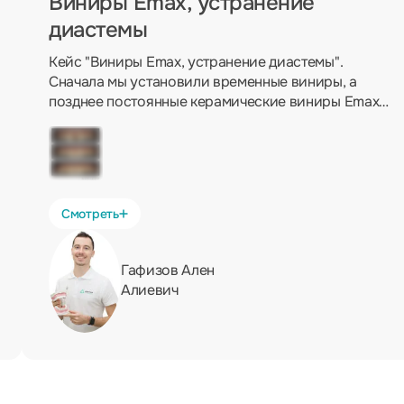
Виниры Emax, устранение
диастемы
Кейс "Виниры Emax, устранение диастемы".
Сначала мы установили временные виниры, а
позднее постоянные керамические виниры Emax.
Шаг за шагом мы улучшаем свою работу для
достижения отличных результатов.
Смотреть
Гафизов Ален
Алиевич