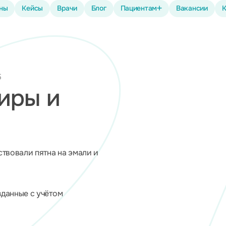
ены
Кейсы
Врачи
Блог
Пациентам
Вакансии
К
5
иры и
ствовали пятна на эмали и
зданные с учётом