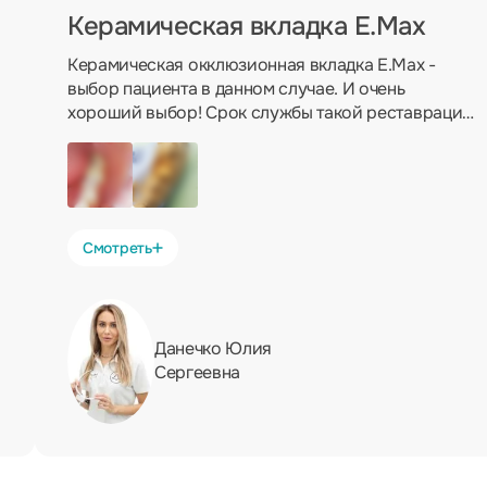
Керамическая вкладка E.Max
Керамическая окклюзионная вкладка E.Max -
выбор пациента в данном случае. И очень
хороший выбор! Срок службы такой реставрации
около 10 лет, но при правильном уходе и это не
предел. Только представьте, поставил и забыл!
Смотреть
Данечко Юлия
Сергеевна