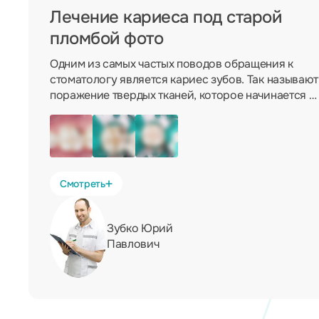
Лечение кариеса под старой
пломбой фото
Одним из самых частых поводов обращения к
стоматологу является кариес зубов. Так называют
поражение твердых тканей, которое начинается с
разрушения эмали. Если не предпринимать
никаких мер и не проводить профилактику,
кариозный процесс распространяется вглубь.
Смотреть
Зубко Юрий
Павлович