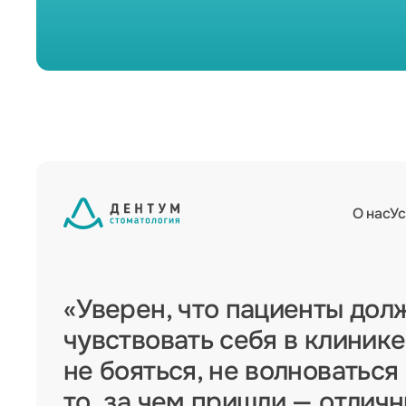
О нас
Ус
«Уверен, что пациенты дол
чувствовать себя в клинике
не бояться, не волноваться
то, за чем пришли — отлич