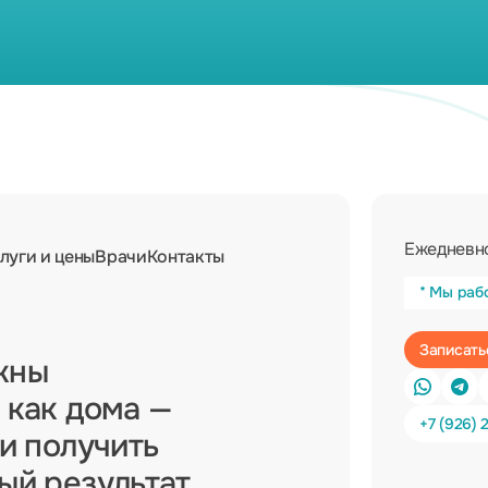
Ежедневно
луги и цены
Врачи
Контакты
* Мы раб
жны
 как дома —
+7 (926) 
 и получить
ный результат