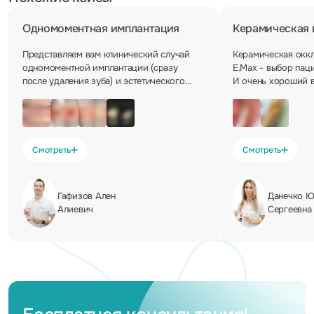
Одномоментная имплантация
Керамическая 
Представляем вам клинический случай
Керамическая окк
одномоментной имплантации (сразу
E.Max - выбор паци
после удаления зуба) и эстетического
И очень хороший 
протезирования на
такой реставрации
имплантате. Имплантация - формирование
правильном уходе 
десны - оттиски - изготовление
представьте, поста
циркониевого абатмента и коронки -
фиксация в полости рта. В нашей клинике
Смотреть
Смотреть
мы делаем сложные и
высокоэстетические работы, включая
виниры и тотальное протезирование
Гафизов Ален
Данечко Ю
зубов, при весьма демократичных ценах.
Алиевич
Сергеевна