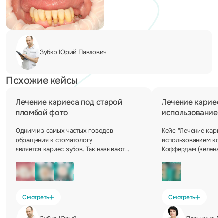
Зубко Юрий
Павлович
Похожие кейсы
Лечение кариеса под старой
Лечение кариес
пломбой фото
использовани
Одним из самых частых поводов
Кейс "Лечение кар
обращения к стоматологу
использованием к
является кариес зубов. Так называют
Коффердам (зелена
поражение твердых тканей, которое
для изоляции зуба
начинается с разрушения эмали. Если не
работы. Это гаран
предпринимать никаких мер и не
результаты, предо
проводить профилактику, кариозный
возникновение рец
процесс распространяется вглубь.
Смотреть
Смотреть