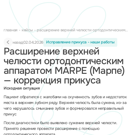
главная
кейсы
расширение верхней челюсти ортодонтическим
аппаратом marpe (марпе) — коррекция прикуса
Исправление прикуса - наши работы
назад
02.04.2026
Расширение верхней
челюсти ортодонтическим
аппаратом MARPE (Марпе)
— коррекция прикуса
Исходная ситуация
Пациент обратился с жалобами на скученность зубов и недостаток
места в верхнем зубном ряду. Верхняя челюсть была сужена, из-за
чего нарушалось смыкание зубов и формировался неправильный
прикус
После диагностики было выявлено сужение верхней челюсти.
Принято решение провести расширение с помощью
ортодонтического аппарата