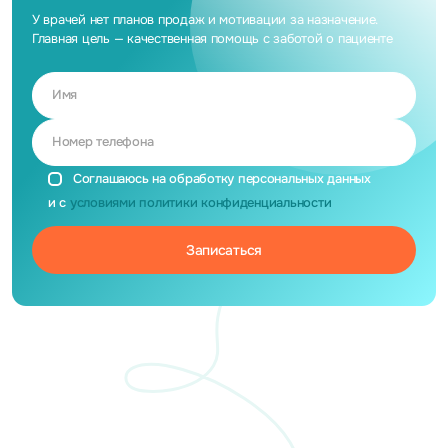
Результат вы видит
У врачей нет планов продаж и мотивации за назначение.
близкие счастливы,
Главная цель — качественная помощь с заботой о пациенте
"Эта работа для ме
важно слышать пац
лучшее решение, ч
Имя
идеальный результ
больше года, зато 
Номер телефона
всю оставшуюся жи
Соглашаюсь на обработку персональных данных
и с
условиями политики конфиденциальности