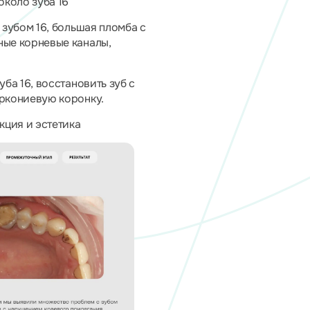
около зуба 16
зубом 16, большая пломба с
ые корневые каналы,
ба 16, восстановить зуб с
ркониевую коронку.
ция и эстетика