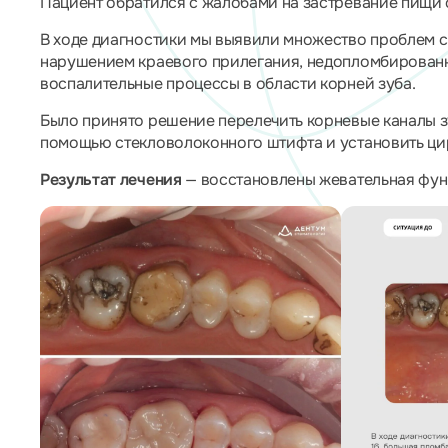
Пациент обратился с жалобами на застревание пищи 
В ходе диагностики мы выявили множество проблем с 
нарушением краевого прилегания, недопломбированн
воспалительные процессы в области корней зуба.
Было принято решение перелечить корневые каналы зу
помощью стекловолоконного штифта и установить ци
Результат лечения
— восстановлены жевательная функ