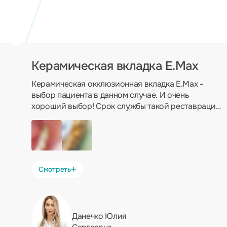
Керамическая вкладка E.Max
Керамическая окклюзионная вкладка E.Max -
выбор пациента в данном случае. И очень
хороший выбор! Срок службы такой реставрации
около 10 лет, но при правильном уходе и это не
предел. Только представьте, поставил и забыл!
Смотреть
Данечко Юлия