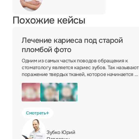
Похожие кейсы
Лечение кариеса под старой
пломбой фото
Одним из самых частых поводов обращения к
стоматологу является кариес зубов. Так называют
поражение твердых тканей, которое начинается с
разрушения эмали. Если не предпринимать
никаких мер и не проводить профилактику,
кариозный процесс распространяется вглубь.
Смотреть
Зубко Юрий