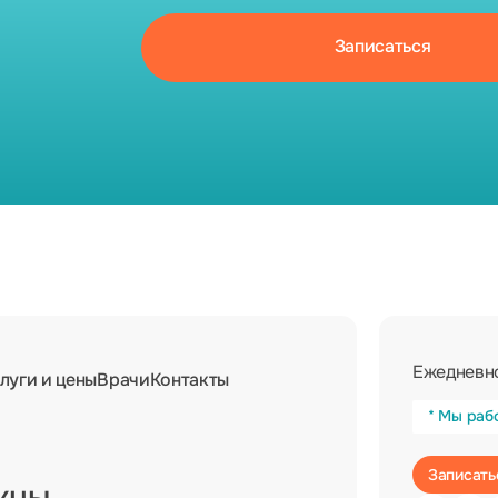
Ежедневно
луги и цены
Врачи
Контакты
* Мы раб
жны