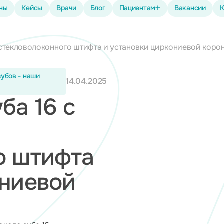
ены
Кейсы
Врачи
Блог
Пациентам
Вакансии
К
 стекловолоконного штифта и установки циркониевой коро
зубов - наши
14.04.2025
ба 16 с
о штифта
ониевой