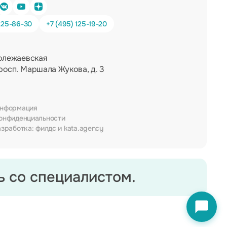
225-86-30
+7 (495) 125-19-20
олежаевская
росп. Маршала Жукова, д. 3
информация
онфиденциальности
азработка:
филдс
и
kata.agency
 со специалистом.