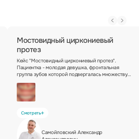
Мостовидный циркониевый
протез
Кейс "Мостовидный циркониевый протез".
Пациентка - молодая девушка, фронтальная
группа зубов которой подвергалась множеству
композитных реставраций. Имплантацию
пациентка решила исключить, поэтому мы
подготовили 3 зуба под мостовидный
циркониевый протез, изготовили мост из
диоксида циркония и - вот результат:
Смотреть
Самойловский Александр