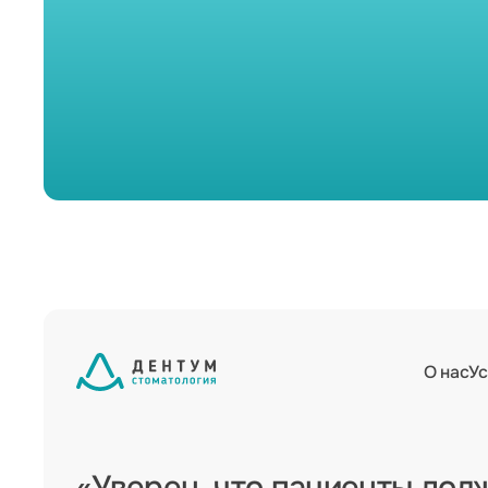
О нас
Ус
«Уверен, что пациенты дол