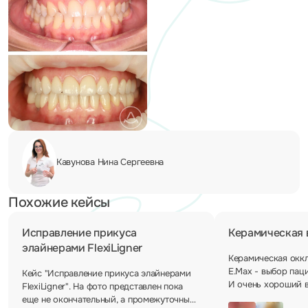
Кавунова Нина
Сергеевна
Похожие кейсы
Исправление прикуса
Керамическая 
элайнерами FlexiLigner
Керамическая окк
E.Max - выбор паци
Кейс "Исправление прикуса элайнерами
И очень хороший 
FlexiLigner". На фото представлен пока
такой реставрации
еще не окончательный, а промежуточный