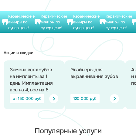
Керамические
Керамические
Керамические
Керамические
виниры по
виниры по
виниры по
виниры по
супер цене!
супер цене!
супер цене!
супер цене!
Акции и скидки
Замена всех зубов
Элайнеры для
А
на импланты за 1
выравнивания зубов
и
день. Имплантация
п
все на 4, все на 6
от 150 000 руб
120 000 руб
Популярные услуги