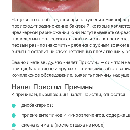
Чаще всего он образуется при нарушении микрофлоры
происходит размножение бактерий, которые являютс
чрезмерном размножении, они могут вызывать образов
проведении профессиональной гигиены полости рта. 
первый раз «познакомить» ребенка с зубным врачом в
визит не оставит никаких негативных впечатлений у р
Важно иметь ввиду, что «налет Пристли» — симптом 
при дисбактериозе и других хронических заболевани
комплексное обследование, выявить причины нарушен
Налет Пристли. Причины
К причинам, вызывающим налет Пристли, относятся:
дисбактериоз;
приеме витаминов и микроэлементов, содержащи
смена климата (после отдыха на море).