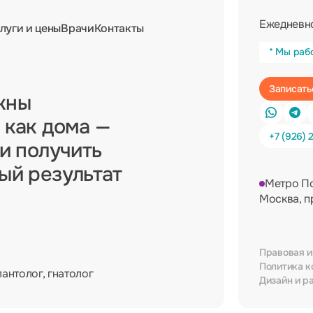
Ежедневно
луги и цены
Врачи
Контакты
* Мы раб
жны
 как дома —
+7 (926) 
 и получить
ный результат
Метро П
Москва, п
Правовая 
Политика к
лантолог, гнатолог
Дизайн и р