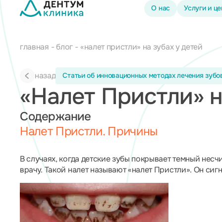
О нас
Услуги и ц
главная
блог
«налет пристли» на зубах у детей
назад
Статьи об инновационных методах лечения зубов
«Налет Пристли» н
Содержание
Налет Пристли. Причины
В случаях, когда детские зубы покрывает темный несч
врачу. Такой налет называют «налет Пристли». Он сиг